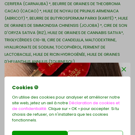
CERIFERA (CARNAUBA) *, BEURRE DE GRAINES DE THEOBROMA
CACAO (CACAO) *, HUILE DE NOYAU DE PRUNUS ARMENIACA
(ABRICOT) *, BEURRE DE BUTYROSPERMUM PARKII (KARITÉ) *, HUILE
DE GRAINES DE SIMMONDSIA CHINENSIS (JOJOBA) *, CIRE DE SON
D'ORYZA SATIVA (RIZ), HUILE DE GRAINES DE CANNABIS SATIVA*,
TRIGLYCÉRIDES C10-18, CIRE DE CANDELILLA, MALTODEXTRINE,
HYALURONATE DE SODIUM, TOCOPHÉROL, FERMENT DE
LACTOBACILLE, HUILE DE RICIN HYDROGÉNÉE, HUILE DE GRAINES
D'HELIANTHUS ANNUUS (TOURNESOL).
*Ingrédients issus de l'agriculture biologique
Cookies 🍪
100% des ingrédients sont d'origine naturelle. 93,2% du total des
ingrédients sont issus de l'agriculture biologique.
On utilise des cookies pour analyser et améliorer notre
Cosmos Organic certifié par ECOCERT Greenlife, selon la norme
site web, jetez un œil à notre
Déclaration de cookies et
de confidentialité.
Clique sur « OK » pour accepter. Si tu
COSMOS.
choisis de refuser, on n'installera que les cookies
fonctionnels.
Recevez 2 barrettes exclusives en cadeau
avec votre commande LE ROUGE FRANÇAIS à partir de 79 €
Comparer
Partager