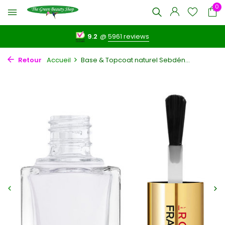
0
9.2
@
5961 reviews
Retour
Accueil
Base & Topcoat naturel Sebdén...