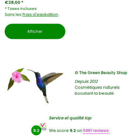
€28,00 *
* Taxes incluses
Sans les
Frais d'expédition
Afficher
© The Green Beauty Shop
Depuis 2012
Cosmétiques naturels
boostant la beauté
Service et qualité top
9.2
We score
9.2
on
5961 reviews