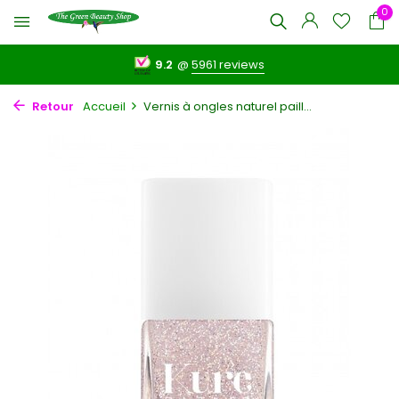
0
9.2
@
5961 reviews
Retour
Accueil
Vernis à ongles naturel paill...