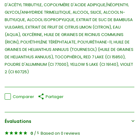
D'ACÉTYL TRIBUTYLE, COPOLYMÈRE D'ACIDE ADIPIQUE/NÉOPENTYL
GLYCOL/ANHYDRIDE TRIMELLITIQUE, ALCOOL, SILICE, ALCOOL N-
BUTYLIQUE, ALCOOL ISOPROPYLIQUE, EXTRAIT DE SUC DE BAMBUSA
VULGARIS, EXTRAIT DE FRUIT DE CITRUS LIMON (CITRON), EAU
(AQUA), GLYCÉRINE, HUILE DE GRAINES DE RICINUS COMMUNIS
(RICIN), POLYÉTHYLÈNE TÉRÉPHTALATE, POLYURÉTHANE-11, HUILE DE
GRAINES DE HELIANTHUS ANNUUS (TOURNESOL) (HUILE DE GRAINES
DE HELIANTHUS ANNUUS), TOCOPHÉROL, RED 7 LAKE (CI 15850),
POUDRE D'ALUMINIUM (CI 77000), YELLOW 5 LAKE (CI 19140), VIOLET
2 (CI 60725)
Comparer
Partager
Évaluations
0
/
Based on 0 reviews
5