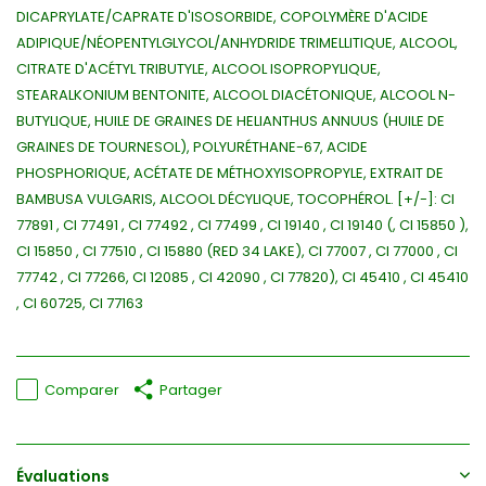
DICAPRYLATE/CAPRATE D'ISOSORBIDE, COPOLYMÈRE D'ACIDE
ADIPIQUE/NÉOPENTYLGLYCOL/ANHYDRIDE TRIMELLITIQUE, ALCOOL,
CITRATE D'ACÉTYL TRIBUTYLE, ALCOOL ISOPROPYLIQUE,
STEARALKONIUM BENTONITE, ALCOOL DIACÉTONIQUE, ALCOOL N-
BUTYLIQUE, HUILE DE GRAINES DE HELIANTHUS ANNUUS (HUILE DE
GRAINES DE TOURNESOL), POLYURÉTHANE-67, ACIDE
PHOSPHORIQUE, ACÉTATE DE MÉTHOXYISOPROPYLE, EXTRAIT DE
BAMBUSA VULGARIS, ALCOOL DÉCYLIQUE, TOCOPHÉROL. [+/-]: CI
77891 , CI 77491 , CI 77492 , CI 77499 , CI 19140 , CI 19140 (, CI 15850 ),
CI 15850 , CI 77510 , CI 15880 (RED 34 LAKE), CI 77007 , CI 77000 , CI
77742 , CI 77266, CI 12085 , CI 42090 , CI 77820), CI 45410 , CI 45410
, CI 60725, CI 77163
Comparer
Partager
Évaluations