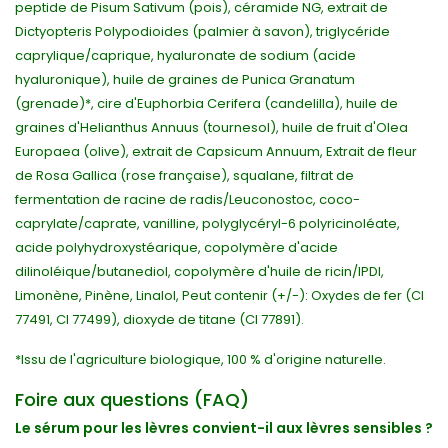
peptide de Pisum Sativum (pois), céramide NG, extrait de
Dictyopteris Polypodioides (palmier à savon), triglycéride
caprylique/caprique, hyaluronate de sodium (acide
hyaluronique), huile de graines de Punica Granatum
(grenade)*, cire d'Euphorbia Cerifera (candelilla), huile de
graines d'Helianthus Annuus (tournesol), huile de fruit d'Olea
Europaea (olive), extrait de Capsicum Annuum, Extrait de fleur
de Rosa Gallica (rose française), squalane, filtrat de
fermentation de racine de radis/Leuconostoc, coco-
caprylate/caprate, vanilline, polyglycéryl-6 polyricinoléate,
acide polyhydroxystéarique, copolymère d'acide
dilinoléique/butanediol, copolymère d'huile de ricin/IPDI,
Limonène, Pinène, Linalol, Peut contenir (+/-): Oxydes de fer (CI
77491, CI 77499), dioxyde de titane (CI 77891).
*Issu de l'agriculture biologique, 100 % d'origine naturelle.
Foire aux questions (FAQ)
Le sérum pour les lèvres convient-il aux lèvres sensibles ?