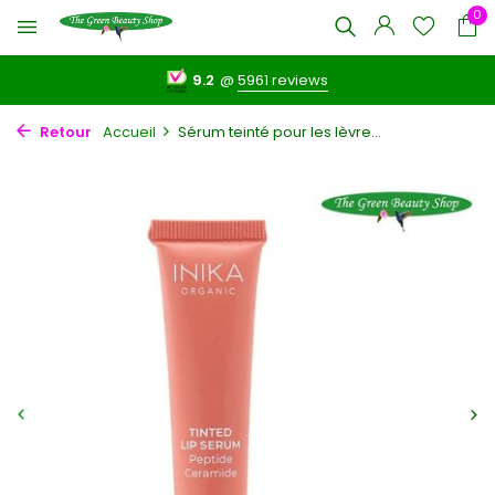
0
9.2
@
5961 reviews
Retour
Accueil
Sérum teinté pour les lèvre...