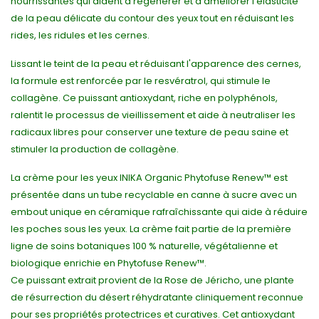
nourrissantes qui aident à régénérer et à améliorer l'élasticité
de la peau délicate du contour des yeux tout en réduisant les
rides, les ridules et les cernes.
Lissant le teint de la peau et réduisant l'apparence des cernes,
la formule est renforcée par le resvératrol, qui stimule le
collagène. Ce puissant antioxydant, riche en polyphénols,
ralentit le processus de vieillissement et aide à neutraliser les
radicaux libres pour conserver une texture de peau saine et
stimuler la production de collagène.
La crème pour les yeux INIKA Organic Phytofuse Renew™ est
présentée dans un tube recyclable en canne à sucre avec un
embout unique en céramique rafraîchissante qui aide à réduire
les poches sous les yeux. La crème fait partie de la première
ligne de soins botaniques 100 % naturelle, végétalienne et
biologique enrichie en Phytofuse Renew™.
Ce puissant extrait provient de la Rose de Jéricho, une plante
de résurrection du désert réhydratante cliniquement reconnue
pour ses propriétés protectrices et curatives. Cet antioxydant