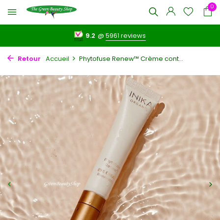
0
9.2
@
5961 reviews
Retour
Accueil
Phytofuse Renew™ Crème cont...