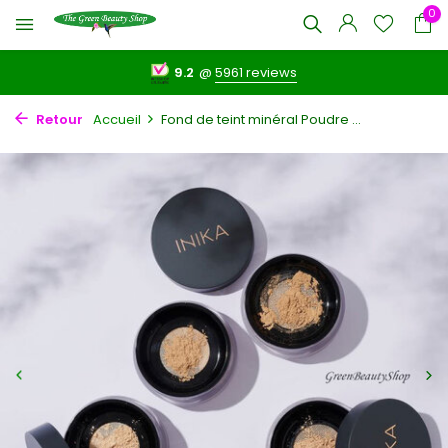
0
9.2
@
5961 reviews
Retour
Accueil
Fond de teint minéral Poudre ...