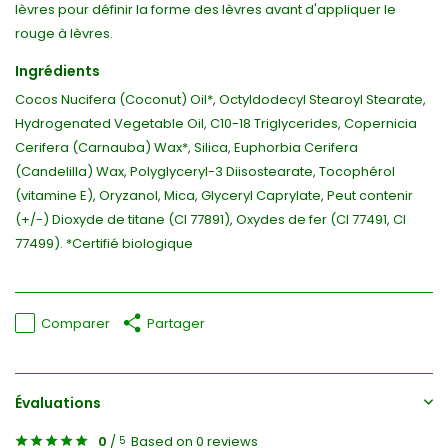
lèvres pour définir la forme des lèvres avant d'appliquer le
rouge à lèvres.
Ingrédients
Cocos Nucifera (Coconut) Oil*, Octyldodecyl Stearoyl Stearate,
Hydrogenated Vegetable Oil, C10-18 Triglycerides, Copernicia
Cerifera (Carnauba) Wax*, Silica, Euphorbia Cerifera
(Candelilla) Wax, Polyglyceryl-3 Diisostearate, Tocophérol
(vitamine E), Oryzanol, Mica, Glyceryl Caprylate, Peut contenir
(+/-) Dioxyde de titane (CI 77891), Oxydes de fer (CI 77491, CI
77499). *Certifié biologique
Comparer
Partager
Évaluations
0
/
Based on 0 reviews
5