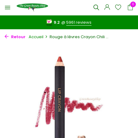
0
9.2
@
5961 reviews
Retour
Accueil
Rouge à lèvres Crayon Chili ...