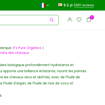
9.2
@
5961 reviews
0
Marque:
It's Pure Organics
Soins des cheveux
llaire biologique profondément hydratante et
S'inscrire
S'inscrire
ui apporte une brillance éclatante, nourrit les pointes
ve les cheveux secs et abîmés, avec de l'huile de
l'huile d'argan, de l'huile de noix de coco et
: