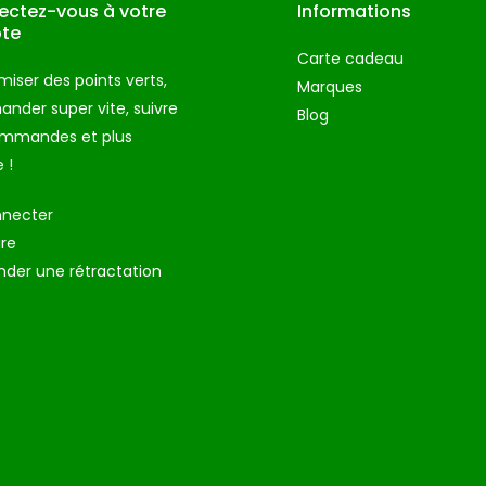
ctez-vous à votre
Informations
te
Carte cadeau
iser des points verts,
Marques
der super vite, suivre
Blog
ommandes et plus
 !
nnecter
ire
der une rétractation