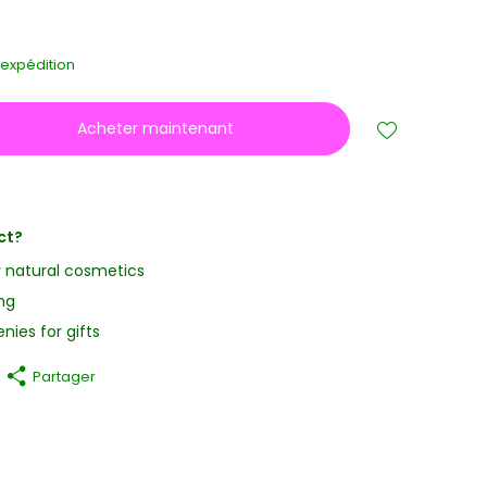
s
'expédition
Acheter maintenant
ct?
y natural cosmetics
ng
nies for gifts
Partager