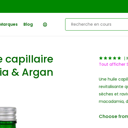
Marques
Blog
e capillaire
Tout afficher 
a & Argan
Une huile capi
revitalisante q
sèches et ravi
macadamia, de 
Choose from