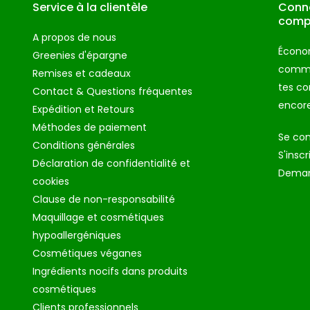
Service à la clientèle
Conne
comp
A propos de nous
Économ
Greenies d'épargne
comman
Remises et cadeaux
tes c
Contact & Questions fréquentes
encore
Expédition et Retours
Méthodes de paiement
Se co
Conditions générales
S'inscr
Déclaration de confidentialité et
Deman
cookies
Clause de non-responsabilité
Maquillage et cosmétiques
hypoallergéniques
Cosmétiques véganes
Ingrédients nocifs dans produits
cosmétiques
Clients professionnels