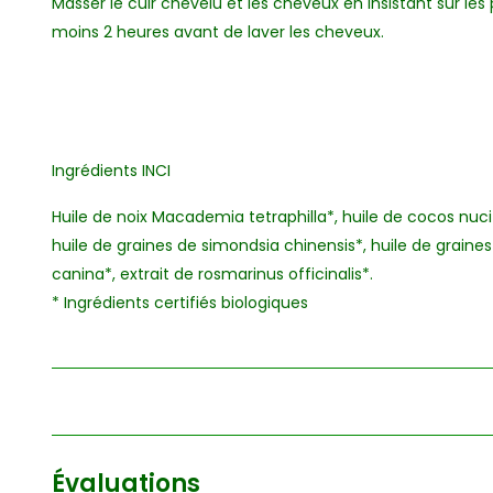
Masser le cuir chevelu et les cheveux en insistant sur les
moins 2 heures avant de laver les cheveux.
Ingrédients INCI
Huile de noix Macademia tetraphilla*, huile de cocos nucif
huile de graines de simondsia chinensis*, huile de graines
canina*, extrait de rosmarinus officinalis*.
* Ingrédients certifiés biologiques
Évaluations