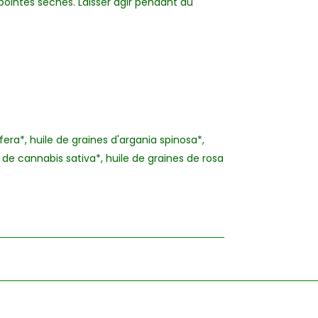
 pointes sèches. Laisser agir pendant au
era*, huile de graines d'argania spinosa*,
 de cannabis sativa*, huile de graines de rosa