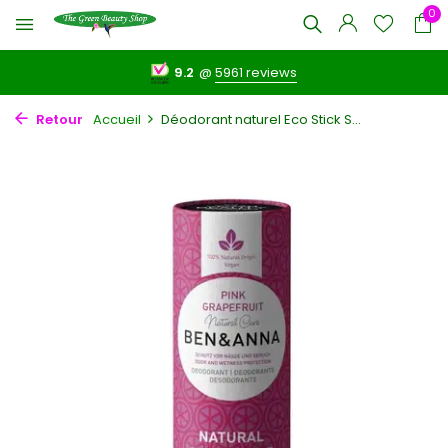
0
9.2
@
5961 reviews
Retour
Accueil
Déodorant naturel Eco Stick S...