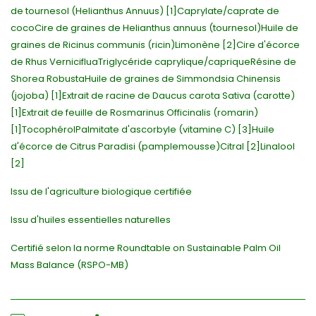
de tournesol (Helianthus Annuus) [1]Caprylate/caprate de
cocoCire de graines de Helianthus annuus (tournesol)Huile de
graines de Ricinus communis (ricin)Limonène [2]Cire d'écorce
de Rhus VernicifluaTriglycéride caprylique/capriqueRésine de
Shorea RobustaHuile de graines de Simmondsia Chinensis
(jojoba) [1]Extrait de racine de Daucus carota Sativa (carotte)
[1]Extrait de feuille de Rosmarinus Officinalis (romarin)
[1]TocophérolPalmitate d'ascorbyle (vitamine C) [3]Huile
d'écorce de Citrus Paradisi (pamplemousse)Citral [2]Linalool
[2]
Issu de l'agriculture biologique certifiée
Issu d'huiles essentielles naturelles
Certifié selon la norme Roundtable on Sustainable Palm Oil
Mass Balance (RSPO-MB)