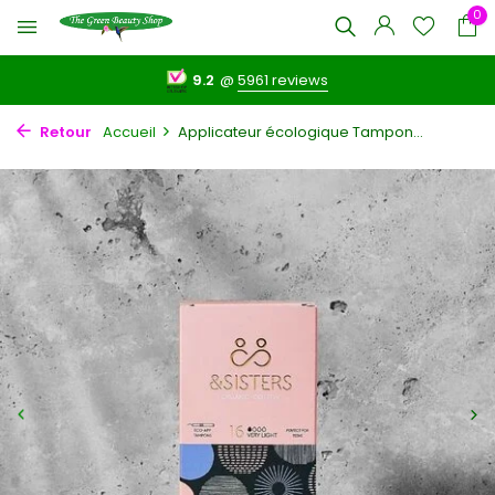
0
9.2
@
5961 reviews
Retour
Accueil
Applicateur écologique Tampon...