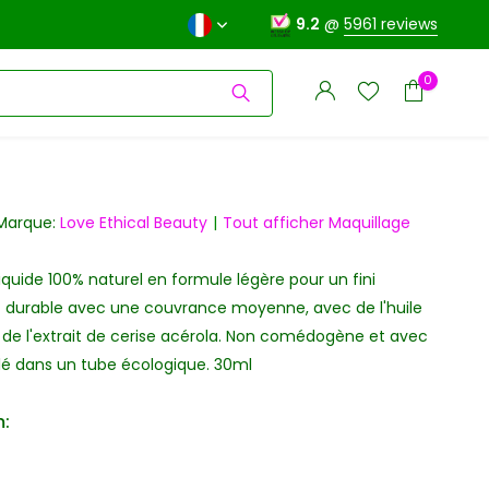
9.2
@
5961 reviews
0
Marque:
Love Ethical Beauty
Tout afficher Maquillage
liquide 100% naturel en formule légère pour un fini
S'inscrire
 durable avec une couvrance moyenne, avec de l'huile
S'inscrire
de l'extrait de cerise acérola. Non comédogène et avec
lé dans un tube écologique. 30ml
: