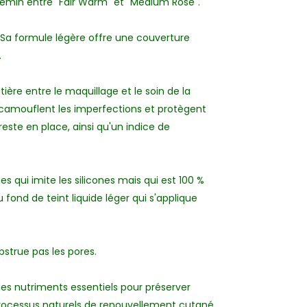
hemin entre "Fair Warm" et "Medium Rose".
 Sa formule légère offre une couverture
.
ntière entre le maquillage et le soin de la
 camouflent les imperfections et protègent
este en place, ainsi qu'un indice de
s qui imite les silicones mais qui est 100 %
fond de teint liquide léger qui s'applique
obstrue pas les pores.
des nutriments essentiels pour préserver
s processus naturels de renouvellement cutané.