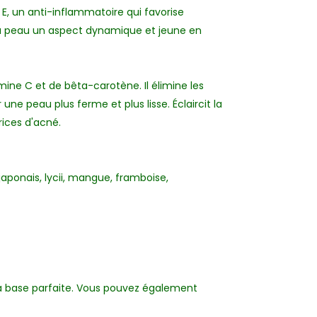
E, un anti-inflammatoire qui favorise
à la peau un aspect dynamique et jeune en
amine C et de bêta-carotène. Il élimine les
une peau plus ferme et plus lisse. Éclaircit la
rices d'acné.
z japonais, lycii, mangue, framboise,
la base parfaite. Vous pouvez également