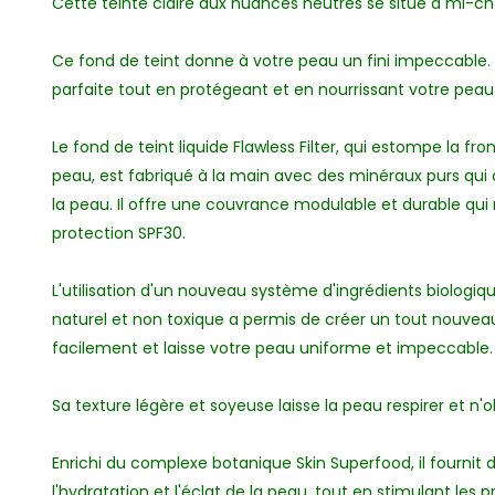
Cette teinte claire aux nuances neutres se situe à mi-c
Ce fond de teint donne à votre peau un fini impeccable.
parfaite tout en protégeant et en nourrissant votre peau
Le fond de teint liquide Flawless Filter, qui estompe la fro
peau, est fabriqué à la main avec des minéraux purs qui
la peau. Il offre une couvrance modulable et durable qui r
protection SPF30.
L'utilisation d'un nouveau système d'ingrédients biologique
naturel et non toxique a permis de créer un tout nouveau 
facilement et laisse votre peau uniforme et impeccable.
Sa texture légère et soyeuse laisse la peau respirer et n'
Enrichi du complexe botanique Skin Superfood, il fournit 
l'hydratation et l'éclat de la peau, tout en stimulant le