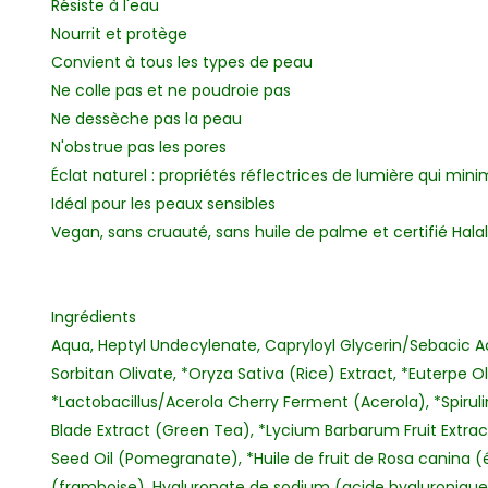
Résiste à l'eau
Nourrit et protège
Convient à tous les types de peau
Ne colle pas et ne poudroie pas
Ne dessèche pas la peau
N'obstrue pas les pores
Éclat naturel : propriétés réflectrices de lumière qui mini
Idéal pour les peaux sensibles
Vegan, sans cruauté, sans huile de palme et certifié Halal
Ingrédients
Aqua, Heptyl Undecylenate, Capryloyl Glycerin/Sebacic A
Sorbitan Olivate, *Oryza Sativa (Rice) Extract, *Euterpe Ol
*Lactobacillus/Acerola Cherry Ferment (Acerola), *Spiruli
Blade Extract (Green Tea), *Lycium Barbarum Fruit Extrac
Seed Oil (Pomegranate), *Huile de fruit de Rosa canina (é
(framboise), Hyaluronate de sodium (acide hyaluronique)