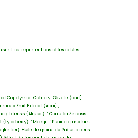
misent les imperfections et les ridules
.
cid Copolymer, Cetearyl Olivate (and)
eracea Fruit Extract (Acai) ,
na platensis (Algues), *Camellia Sinensis
t (Lycii berry), *Mango, *Punica granatum
glantier), Huile de graine de Rubus idaeus
, Filtrat de ferment de racine de