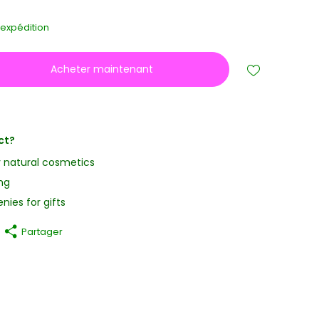
s
'expédition
Acheter maintenant
ct?
y natural cosmetics
ng
nies for gifts
Partager